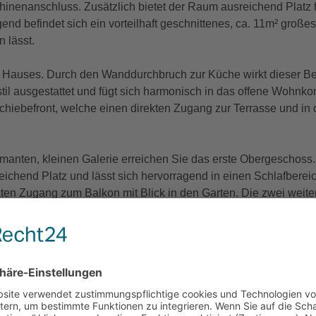
inenanschluss. Zusätzlich bietet der Raum ausreichend Platz f
d befindet sich ein vorteilhaft geschnittenes, ca. 11m² großes
 lässt.
Hauses. Durch den Wanddurchbruch zur Küche wirkt dieser Bere
stil ausgestattet und fügt sich harmonisch in das offene Woh
schiebefront, welche einen direkten Zugang zur Terrasse und 
manten, kleinen Galerie erreichen Sie das erste Obergeschoss. 
ichend Platz und lässt sich hervorragend in einen Schlafberei
kten Zugang zum Balkon mit Blick in den Garten. Die zwei weite
adezimmer auf dieser Etage ist mit einer Eckbadewanne, einem
um zur Verfügung.
.
eine ansprechende, grüne Atmosphäre und sorgt für ein harmo
nd Bäume eingefasst, wodurch in kurzer Zeit ein angenehmer Sich
elle Nutzungsmöglichkeiten. Vor dem Haus steht ein praktischer