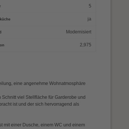
5
r
ja
küche
Modernisiert
d
2,975
ion
fteilung, eine angenehme Wohnatmosphäre
Schnitt viel Stellfläche für Garderobe und
racht ist und der sich hervorragend als
ist mit einer Dusche, einem WC und einem