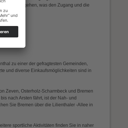
 Haus herumzugehen, was den Zugang und die
enthal zu einer der gefragtesten Gemeinden,
te und diverse Einkaufsmöglichkeiten sind in
 von Zeven, Osterholz-Scharmbeck und Bremen
s nach Arsten fährt, ist der Nah- und
hen Sie Bremen über die Lilienthaler -Allee in
re sportliche Aktivitäten finden Sie in naher