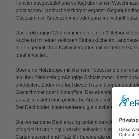
Fenster ausgestattet und verfügt über einen Waschmasch
praktischen Handtuchheizkörper ergänzt. Gegenüberliegen
Gästezimmer, Arbeitszimmer oder ganz individuell nutzen
Das großzügige Wohnzimmer bildet den Mittelpunkt des 
Küche ist mit einer zeitlosen Einbauküche im Landhaus
in den gemütlichen Kaltwintergarten mit moderner Glas
ideal erweitert.
Über eine Holztreppe mit kleinem Podest und einer char
mit über 20m² sehr großzügige Schlafzimmer bietet ausre
unterteilen. Zudem verfügt dieser Raum über einen dire
Gästezimmer oder Homeoffice. Das ebenfalls zeitlose B
Zusätzlich steht eine praktische Abseite mit viel Staura
Der Dachboden bietet weiteren, gut nutzbaren Stauraum
Die vorhandene Bepflanzung verleiht dem Außenbereich 
pflegeleicht angelegt und wird teilweise durch Hecken u
Garten ausreichend Platz für Spielgeräte oder individu