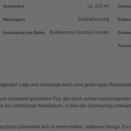
ca.
324
m²
Grundstück
Zimme
Zentralheizung
Heizungsart
Einbau
Badewanne Dusche Fenster
Ausstattung des Bades
Zustan
Provis
vorragender Lage und überzeugt durch eine großzügige Raumau
 einladend gestalteter Flur, der durch seinen hervorragenden 
ch ein unbeheizter Abstellraum, in dem die Gasheizung untergeb
hoss präsentiert sich in einem hellen, zeitlosen Design. Es 