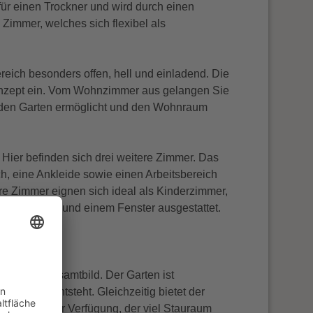
ür einen Trockner und wird durch einen
 Zimmer, welches sich flexibel als
ich besonders offen, hell und einladend. Die
nkonzept ein. Vom Wohnzimmer aus gelangen Sie
in den Garten ermöglicht und den Wohnraum
Hier befinden sich drei weitere Zimmer. Das
ch, eine Ankleide sowie einen Arbeitsbereich
re Zimmer eignen sich ideal als Kinderzimmer,
 Waschtisch und einem Fenster ausgestattet.
nisches Gesamtbild. Der Garten ist
tschutz entsteht. Gleichzeitig bietet der
 Schuppen zur Verfügung, der viel Stauraum