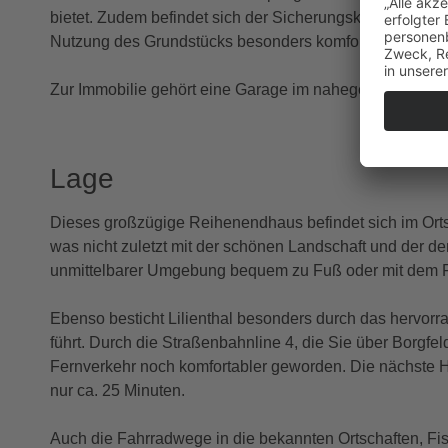
bietet. Zudem befindet sich der Sicherungskasten dor
Nutzung des Grundstücks besonders komfortabel macht
Zur Immobilie gehört eine Garage im nahegelegenen Ga
Lage
Dieses großzügige Reihenendhaus befindet sich im Ortst
was nicht zuletzt mit der schönen Landschaft und der 
unmittelbarer Umgebung bequem zu Fuß oder mit dem F
Ebenso besticht Lilienthal besonders durch das hervo
führt. Durch die Straßenbahnline 4, die Sie über Borgf
Fernverkehr noch komfortabler geworden. Die nächste Halt
nur ca. 25 Minuten.
Auch die Fahrradwege in die bekannten Ortschaften, Fis