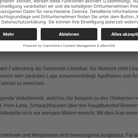
t. Durch die Ecklage des Hauses ist es zudem möglich, um das
.
ragenhof, die optional und separat erworben werden kann.
eil Falkenberg der Gemeinde Lilienthal. Als Wohnort zählt Lili
dennoch sehr zentralen Lage zusammenhängt. Apotheken und Ärz
ahrrad zu erreichen.
rragende Verkehrsnetz, welches Sie bequem zu den Ortskernen
eld, Horn-Lehe, Schwachhausen über den Hauptbahnhof Bremen bi
estelle ist in nur wenigen Metern erreicht. Mit dem Auto erreic
cherhude und Worpswede sind hervorragend ausgebaut. Für weite