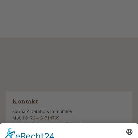
Kontakt
Sarina Arvanitidis Immobilien
Mobil
0176 – 64714769
E-Mail:
info@arvani-immobilien.de
Büro Lilienthal